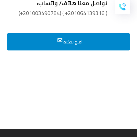
تواصل معنا هاتف/ واتساب:
( 201064139316+ ) (201003490784+)
افتح تذكرة