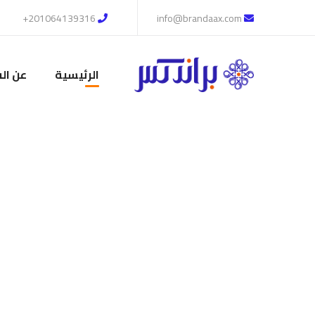
201064139316+
info@brandaax.com
الرئيسية
عن ال