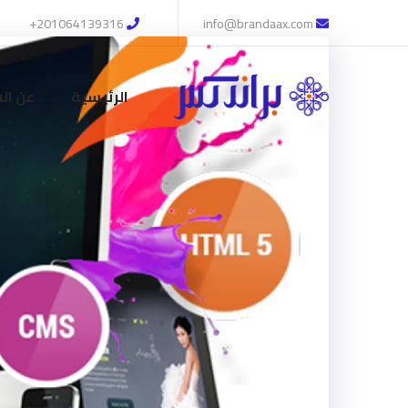
201064139316+
info@brandaax.com
الرئيسية
عن ال