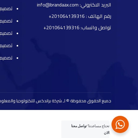
البريد الاكتروني: info@brandaax.com
تصميم 
رقم الهاتف :
201064139316+
تصميم 
تواصل واتساب: 201064139316+
تصميم 
تصميم
تصميم
جميع الحقوق محفوظة © لـ شركة براندكس للتكنولوجيا والمعلوم
تحتاج مساعدة؟
تواصل معنا
الان