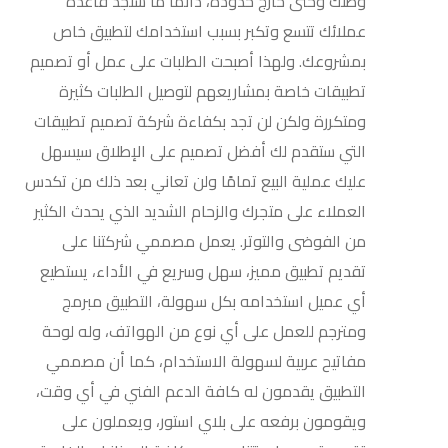
وطنك وحتى خارج حدوده، دائمًا ما ستجد قاعدة
عملائك تتسع وتكبر بسبب استخدامك لتطبيق خاص
بمشروعك. ولهذا أصبحت الطلبات على عمل أو تصميم
تطبيقات خاصة بمشاريعهم لتوصيل الطلبات كثيرة
ومتكررة ولكن لن تجد بكفاءة شركة تصميم تطبيقات
التي ستقدم لك أفضل تصميم على الإطلاق سيسهل
عليك عملية البيع تمامًا ولن تعاني بعد ذلك من تكدس
العملاء على متجرك والزحام الشديد الذي يحدث الكثير
من الفوضى والتوتر. يعمل مصممي شركتنا على
تقديم تطبيق مميز، سهل وسريع في الأداء، يستطيع
أي عميل استخدامه بكل سهولة، التطبيق مبرمج
ومترجم للعمل على أي نوع من الهواتف، وله لوحة
مفاتيح عربية لسهولة الاستخدام، كما أن مصممي
التطبيق يقدمون له كافة الدعم الفني في أي وقت،
ويقومون برفعه على بلاي استور، ويعملون على